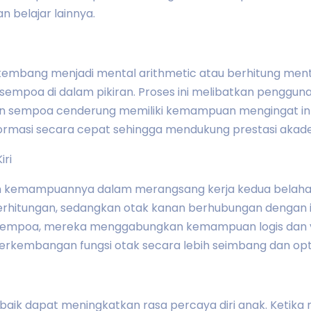
n belajar lainnya.
rkembang menjadi mental arithmetic atau berhitung men
poa di dalam pikiran. Proses ini melibatkan pengguna
n sempoa cenderung memiliki kemampuan mengingat info
rmasi secara cepat sehingga mendukung prestasi akade
iri
h kemampuannya dalam merangsang kerja kedua belahan 
perhitungan, sedangkan otak kanan berhubungan dengan ima
n sempoa, mereka menggabungkan kemampuan logis dan 
perkembangan fungsi otak secara lebih seimbang dan opt
aik dapat meningkatkan rasa percaya diri anak. Ketik