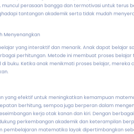
uncul perasaan bangga dan termotivasi untuk terus bel
ghadapi tantangan akademik serta tidak mudah menyera
bih Menyenangkan
ajar yang interaktif dan menarik. Anak dapat belajar
bagai perhitungan. Metode ini membuat proses belajar
i buku. Ketika anak menikmati proses belajar, mereka ce
kan.
n yang efektif untuk meningkatkan kemampuan matema
atan berhitung, sempoa juga berperan dalam mengemb
seimbangan kerja otak kanan dan kiri. Dengan berbaga
dukung perkembangan akademik dan keterampilan berpik
m pembelajaran matematika layak dipertimbangkan se