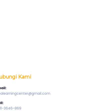
ubungi Kami
ail:
palearningcenter@gmail.com
ll:
11-3646-869