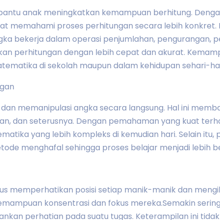
antu anak meningkatkan kemampuan berhitung. Deng
pat memahami proses perhitungan secara lebih konkret.
a bekerja dalam operasi penjumlahan, pengurangan, pe
kukan perhitungan dengan lebih cepat dan akurat. Kema
ematika di sekolah maupun dalam kehidupan sehari-har
ngan
an memanipulasi angka secara langsung. Hal ini memb
tusan, dan seterusnya. Dengan pemahaman yang kuat terh
matika yang lebih kompleks di kemudian hari. Selain it
de menghafal sehingga proses belajar menjadi lebih be
s memperhatikan posisi setiap manik-manik dan mengik
 kemampuan konsentrasi dan fokus mereka.Semakin sering 
n perhatian pada suatu tugas. Keterampilan ini tidak